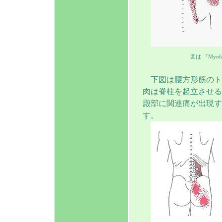
図は 『Myofasc
下図は腰方形筋のト
肉は脊柱を起立させる
殿部に関連痛が出現す
す。