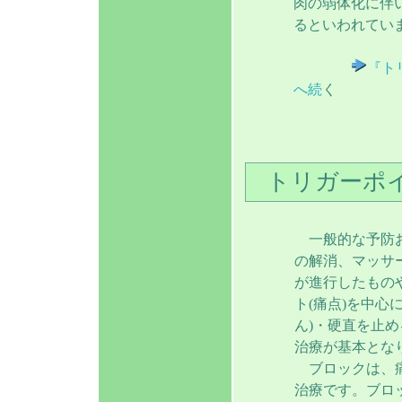
肉の弱体化に伴
るといわれてい
『ト
へ続
く
トリガーポ
一般的な予防お
の解消、マッサ
が進行したもの
ト(痛点)を中心
ん)・硬直を止
治療が基本とな
ブロックは、痛
治療です。ブロ