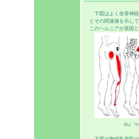
下図はよく坐骨神経
とその関連痛を示して
このヘルニアが原因と
図は 『Myof
下図は胸鎖乳突筋の