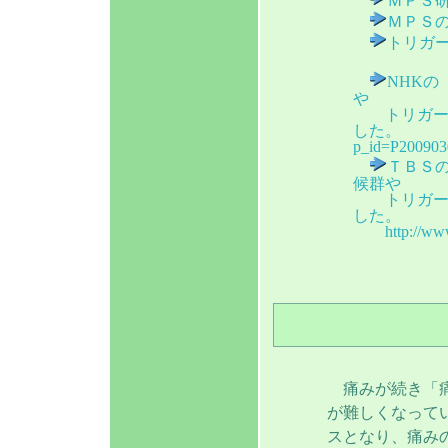
ＭＰＳ研究
ＭＰＳの患者
トリガーポイ
NHK
や
トリガーポ
した。 http://c
p_id=P200903
ＴＢＳ
候群や
トリガーポ
した。
http://www.t
痛みが続き「痛
が難しくなって
スとなり、痛み