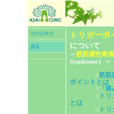
トリガーポ
浅井診療所
について
戻る
～
筋筋膜性疼
Syndrome）～
○
筋筋
ポイントとは
○
「痛
○
トリ
とは
○
トリ