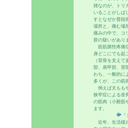
雑なのが、トリ
いることがしば
すとなぜか普段
場所と、痛む場
痛みの中で、コ
群の疑いがあり
筋筋膜性疼痛症
身どこにでも起
（背骨を支えて
部、肩甲部、背
わち、一般的に
多くが、この筋
例えば太ももや
狭窄症による坐
の筋肉（小殿筋
ます。
『
近年、生活様式