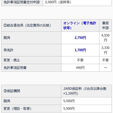
免許事項証明書交付申請
2,000円（送料等）
オンライン（電子免許
書面
②総合通信局（法定費用の比較）
状等）
申請
4,530
開局
2,750
円
円
3,330
再免許
1,700円
円
変更・廃止
不要
不要
免許事項証明書
440円
ー
JARD保証料（2台目以降台数
③保証機関
×1,100円）
開局
5,500円
変更（増設・取替）
5,500円