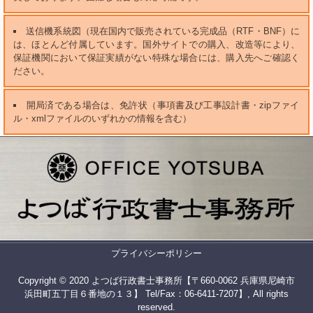
送信機系統図（現在国内で販売されている完成品（RTF・BNF）に
は、ほとんど付属しています。国外サイトでの購入、改造等により、
保証機関において保証実績がない特殊な場合には、購入先へご確認く
ださい。
開局済である場合は、免許状（事項書及び工事設計書・zipファイ
ル・xmlファイルのいずれかの情報を含む）
プライバシーポリシー
Copyright © 2020 よつば行政書士事務所【〒660-0062 兵庫県尼崎市
浜田町五丁目６番地の１３】 Tel/Fax：06-6411-7207】, All rights
reserved.