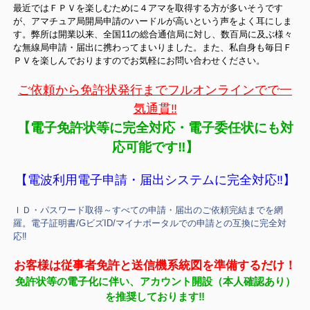
最近ではＦＰＶを楽しむために４アマを取得する方が多いそうです
が、アマチュア局開局申請のハードルが高いという声をよく耳にしま
す。弊所は開業以来、全国11の総合通信局に対し、数百局に及ぶ様々
な無線局申請・届出に携わってまいりました。また、私自身も毎日Ｆ
ＰＶを楽しんでおりますのでお気軽にお問い合わせください。
ご依頼から免許状発行までフルオンラインでで一
気通貫‼
【電子免許状等に完全対応・電子委任状にも対
応可能です‼】
【電波利用電子申請・届出システムに完全対応‼】
ＩＤ・パスワード取得～すべての申請・届出のご依頼完結までを網
羅。電子証明書/GビズID/マイナポータルでの申請との互換に完全対
応‼
お客様は従事者免許と送信機系統図を準備するだけ！
免許状等の電子化に伴い、アカウント開設（本人確認あり）
を推奨しております‼