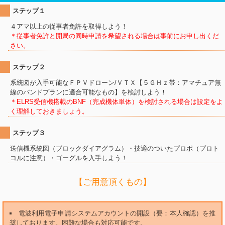
ステップ１
４アマ以上の従事者免許を取得しよう！
＊従事者免許と開局の同時申請を希望される場合は事前にお申し出くだ
さい。
ステップ２
系統図が入手可能なＦＰＶドローン/ＶＴＸ【５ＧＨｚ帯：アマチュア無
線のバンドプランに適合可能なもの】を検討しよう！
＊ELRS受信機搭載のBNF（完成機体単体）を検討される場合は設定をよ
く理解しておきましょう。
ステップ３
送信機系統図（ブロックダイアグラム）・技適のついたプロポ（プロト
コルに注意）・ゴーグルを入手しよう！
【ご用意頂くもの】
電波利用電子申請システムアカウントの開設（要：本人確認）を推
奨しております。困難な場合も対応可能です。