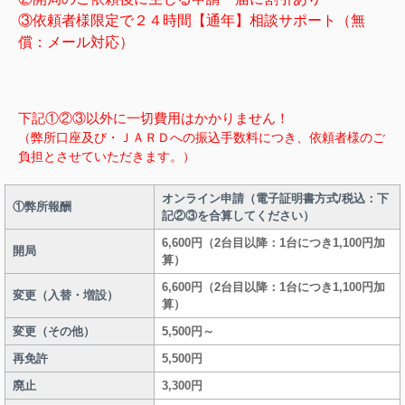
③依頼者様限定で２４時間【通年】相談サポート（無
償：メール対応）
下記①②③以外に一切費用はかかりません！
（弊所口座及び・ＪＡＲＤへの振込手数料につき、依頼者様のご
負担とさせていただきます。）
オンライン申請（電子証明書方式/税込：下
①弊所報酬
記②③を合算してください）
6,600円（2台目以降：1台につき1,100円加
開局
算）
6,600円（2台目以降：1台につき1,100円加
変更（入替・増設）
算）
変更（その他）
5,500円～
再免許
5,500円
廃止
3,300円