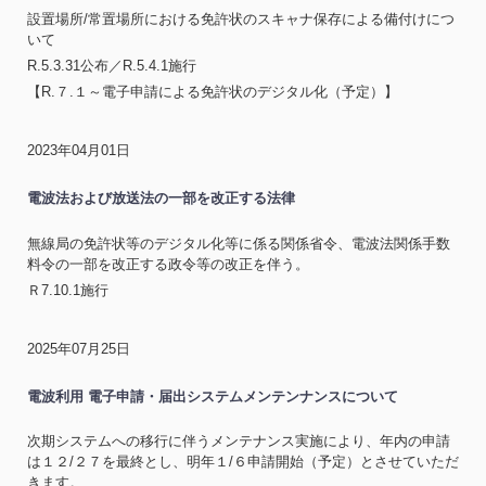
設置場所/常置場所における免許状のスキャナ保存による備付けにつ
いて
R.5.3.31公布／R.5.4.1施行
【R.７.１～電子申請による免許状のデジタル化（予定）】
2023年04月01日
電波法および放送法の一部を改正する法律
無線局の免許状等のデジタル化等に係る関係省令、電波法関係手数
料令の一部を改正する政令等の改正を伴う。
Ｒ7.10.1施行
2025年07月25日
電波利用 電子申請・届出システムメンテンナンスについて
次期システムへの移行に伴うメンテナンス実施により、年内の申請
は１２/２７を最終とし、明年１/６申請開始（予定）とさせていただ
きます。